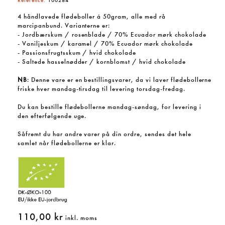
Reference:
100284
4 håndlavede flødeboller á 50gram, alle med rå
marcipanbund. Varianterne er:
- Jordbærskum / rosenblade / 70% Ecuador mørk chokolade
- Vaniljeskum / karamel / 70% Ecuador mørk chokolade
- Passionsfrugtsskum / hvid chokolade
- Saltede hasselnødder / kornblomst / hvid chokolade
NB
: Denne vare er en bestillingsvarer, da vi laver flødebollerne
friske hver mandag-tirsdag til levering torsdag-fredag.
Du kan bestille flødebollerne mandag-søndag, for levering i
den efterfølgende uge.
Såfremt du har andre varer på din ordre, sendes det hele
samlet når flødebollerne er klar.
110,00 kr
inkl. moms