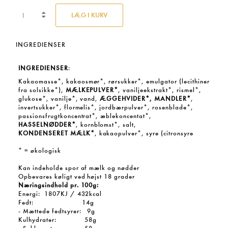
LÆG I KURV
INGREDIENSER
INGREDIENSER
:
Kakaomasse*, kakaosmør*, rørsukker*, emulgator (lecithiner
fra solsikke*),
MÆLKEPULVER*
, vaniljeekstrakt*, rismel*,
glukose*, vanilje*, vand,
ÆGGEHVIDER*, MANDLER*
,
invertsukker*, flormelis*, jordbærpulver*, rosenblade*,
passionsfrugtkoncentrat*, æblekoncentat*,
HASSELNØDDER*
, kornblomst*, salt,
KONDENSERET MÆLK*
, kakaopulver*, syre (citronsyre
* = økologisk
Kan indeholde spor af mælk og nødder
Opbevares køligt ved højst 18 grader
Næringsindhold pr. 100g:
Energi: 1807KJ / 432kcal
Fedt: 14g
- Mættede fedtsyrer: 9g
Kulhydrater: 58g