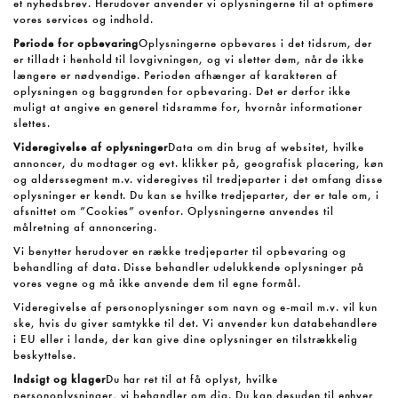
et nyhedsbrev. Herudover anvender vi oplysningerne til at optimere
vores services og indhold.
Periode for opbevaring
Oplysningerne opbevares i det tidsrum, der
er tilladt i henhold til lovgivningen, og vi sletter dem, når de ikke
længere er nødvendige. Perioden afhænger af karakteren af
oplysningen og baggrunden for opbevaring. Det er derfor ikke
muligt at angive en generel tidsramme for, hvornår informationer
slettes.
Videregivelse af oplysninger
Data om din brug af websitet, hvilke
annoncer, du modtager og evt. klikker på, geografisk placering, køn
og alderssegment m.v. videregives til tredjeparter i det omfang disse
oplysninger er kendt. Du kan se hvilke tredjeparter, der er tale om, i
afsnittet om ”Cookies” ovenfor. Oplysningerne anvendes til
målretning af annoncering.
Vi benytter herudover en række tredjeparter til opbevaring og
behandling af data. Disse behandler udelukkende oplysninger på
vores vegne og må ikke anvende dem til egne formål.
Videregivelse af personoplysninger som navn og e-mail m.v. vil kun
ske, hvis du giver samtykke til det. Vi anvender kun databehandlere
i EU eller i lande, der kan give dine oplysninger en tilstrækkelig
beskyttelse.
Indsigt og klager
Du har ret til at få oplyst, hvilke
personoplysninger, vi behandler om dig. Du kan desuden til enhver