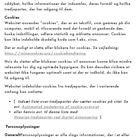
uddybet, hvilke informationer der indsamles, deres formål og hvilke
tredjeparter, der har adgang til dem.
Cookies
Websitet anvender ”cookies”, der er en tekstfil, som gemmes på din
computer, mobil el. tilsvarende med det formål at genkende den,
huske indstillinger, udføre statistik og målrette annoncer. Cookies
kan ikke indeholde skadelig kode som f.eks. virus.
Det er muligt at slette eller blokere for cookies. Se vejledning:
https://minecookies.org/cookiehandtering
Hvis du sletter eller blokerer cookies vil annoncer kunne blive mindre
relevante for dig og optræde hyppigere. Du kan desuden risikere at
websitet ikke fungerer optimalt samt at der er indhold, du ikke kan
få adgang til.
Websitet indeholder cookies fra tredjeparter, der i varierende
omfang kan omfatte:
[
Indsæt liste over tredjeparter der sætter cookies på sitet. Se
evt.
Automatisk opdatering af cookie-oversigt
eller henvis evt. til denne liste med:
Hyppige tredjeparter ved digital annoncering
]
Personoplysninger
Generelt
Personoplysninger er alle slags informationer, der i et eller