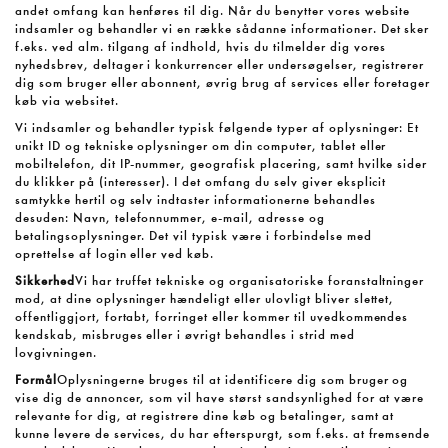
andet omfang kan henføres til dig. Når du benytter vores website
indsamler og behandler vi en række sådanne informationer. Det sker
f.eks. ved alm. tilgang af indhold, hvis du tilmelder dig vores
nyhedsbrev, deltager i konkurrencer eller undersøgelser, registrerer
dig som bruger eller abonnent, øvrig brug af services eller foretager
køb via websitet.
Vi indsamler og behandler typisk følgende typer af oplysninger: Et
unikt ID og tekniske oplysninger om din computer, tablet eller
mobiltelefon, dit IP-nummer, geografisk placering, samt hvilke sider
du klikker på (interesser). I det omfang du selv giver eksplicit
samtykke hertil og selv indtaster informationerne behandles
desuden: Navn, telefonnummer, e-mail, adresse og
betalingsoplysninger. Det vil typisk være i forbindelse med
oprettelse af login eller ved køb.
Sikkerhed
Vi har truffet tekniske og organisatoriske foranstaltninger
mod, at dine oplysninger hændeligt eller ulovligt bliver slettet,
offentliggjort, fortabt, forringet eller kommer til uvedkommendes
kendskab, misbruges eller i øvrigt behandles i strid med
lovgivningen.
Formål
Oplysningerne bruges til at identificere dig som bruger og
vise dig de annoncer, som vil have størst sandsynlighed for at være
relevante for dig, at registrere dine køb og betalinger, samt at
kunne levere de services, du har efterspurgt, som f.eks. at fremsende