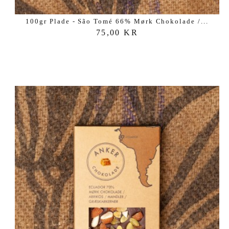
100gr Plade - São Tomé 66% Mørk Chokolade /...
75,00 KR