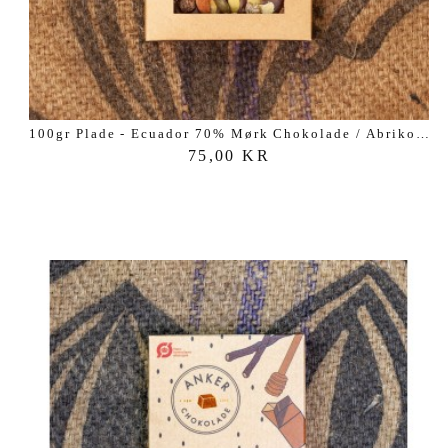
100gr Plade - Ecuador 70% Mørk Chokolade / Abrikos /...
75,00 KR