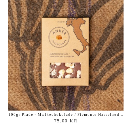
PLADER
DER ER 4 VARER.
100gr Plade - Mælkechokolade / Piemonte Hasselnødder
75,00 KR