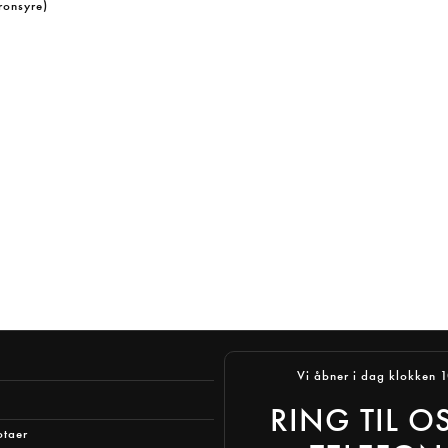
ronsyre)
Vi åbner i dag klokken 
RING TIL O
otaer