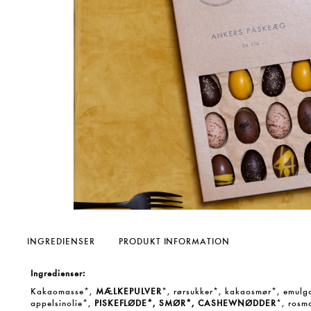
INGREDIENSER
PRODUKT INFORMATION
Ingredienser:
Kakaomasse*,
MÆLKEPULVER
*, rørsukker*, kakaosmør*, emulgato
appelsinolie*,
PISKEFLØDE*, SMØR*, CASHEWNØDDER
*, rosma