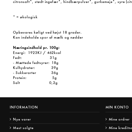
citronsaft*, stødt ingefær*, hindbærpulver*, gurkemeje*, syre (cit
* = økologisk
Opbevares køligt ved højst 18 grader.
Kan indeholde spor af mælk og nødder
Næringsindhold pr. 100g:
Energi: 1923KJ / 462kcal
Fedt: 31g
- Mættede fedtsyrer: 18g
Kulhydrater: 39g
- Sukkerarter 36g
Protein: 5g
Salt 0,2g
INFORMATION
MIN KONTO
Nye varer
Mine ordrer
Mest solgte
Mine kreditn