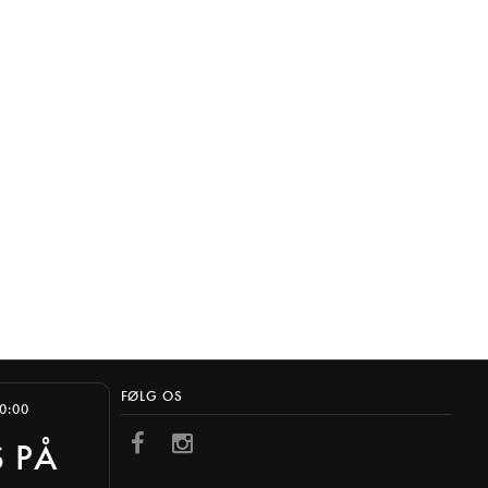
FØLG OS
10:00
S PÅ