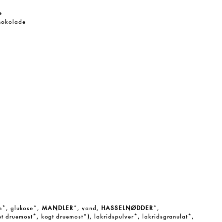
e
hokolade
in*, glukose*,
MANDLER
*, vand,
HASSELNØDDER
*,
t druemost*, kogt druemost*), lakridspulver*, lakridsgranulat*,