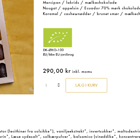
Marcipan / lakrids / mælkechokolade
Nougat / appelsin / Ecuador 70% mørk chokolad
Karamel / cashewnødder / brunet smør / mælkec
290,00 kr
inkl. moms
LÆG I KURV
r (lecithiner fra solsikke*), vaniljeekstrakt*, invertsukker*, maltodextr
rin*, Læsø sydesalt*, solbærpulver*, balsamico (vineddike*, koncentrere