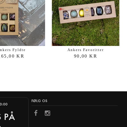
nkers Fyldte
Ankers Favoritter
165,00 KR
90,00 KR
FØLG OS
10:00
S PÅ