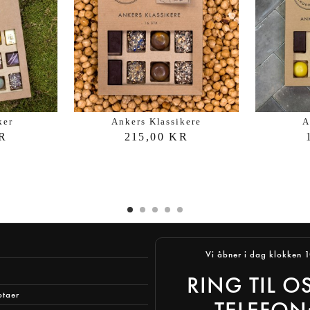
ker
Ankers Klassikere
A
KR
215,00 KR
Vi åbner i dag klokken 
RING TIL O
otaer