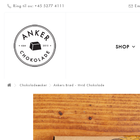
Ring til os:
+45 5277 4111
Em
SHOP
Chokoladeæsker
Ankers Brød - Hvid Chokolade