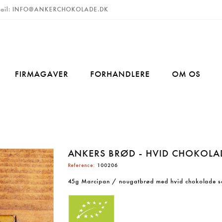
ail:
INFO@ANKERCHOKOLADE.DK
FIRMAGAVER
FORHANDLERE
OM OS
ANKERS BRØD - HVID CHOKOLA
Reference:
100206
45g Marcipan / nougatbrød med hvid chokolade sa