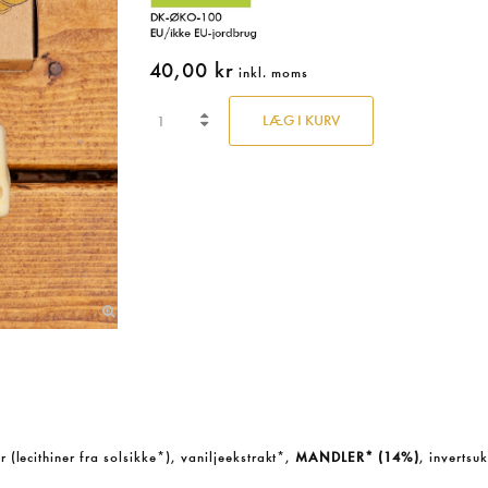
40,00 kr
inkl. moms
LÆG I KURV
r (lecithiner fra solsikke*), vaniljeekstrakt*,
MANDLER* (14%)
, inverts